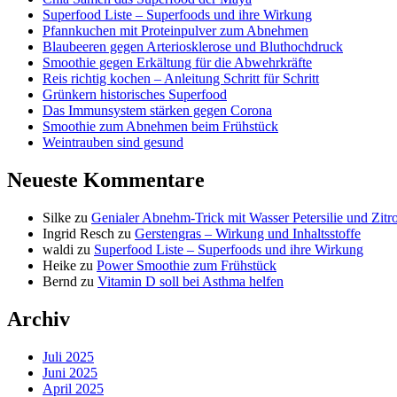
Superfood Liste – Superfoods und ihre Wirkung
Pfannkuchen mit Proteinpulver zum Abnehmen
Blaubeeren gegen Arteriosklerose und Bluthochdruck
Smoothie gegen Erkältung für die Abwehrkräfte
Reis richtig kochen – Anleitung Schritt für Schritt
Grünkern historisches Superfood
Das Immunsystem stärken gegen Corona
Smoothie zum Abnehmen beim Frühstück
Weintrauben sind gesund
Neueste Kommentare
Silke
zu
Genialer Abnehm-Trick mit Wasser Petersilie und Zitr
Ingrid Resch
zu
Gerstengras – Wirkung und Inhaltsstoffe
waldi
zu
Superfood Liste – Superfoods und ihre Wirkung
Heike
zu
Power Smoothie zum Frühstück
Bernd
zu
Vitamin D soll bei Asthma helfen
Archiv
Juli 2025
Juni 2025
April 2025