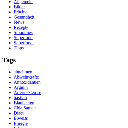
Allgemein
Bilder
Früchte
Gesundheit
News
Rezepte
Smoothies
Superfood
Superfoods
Tipps
Tags
abnehmen
Abwehrkräfte
Antioxidantien
Arginin
Arteriosklerose
basisch
Blaubeeren
Chia Samen
Diaet
Eiweiss
Energie