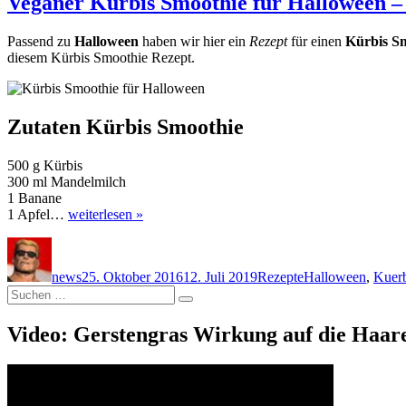
Veganer Kürbis Smoothie für Halloween –
Passend zu
Halloween
haben wir hier ein
Rezept
für einen
Kürbis S
diesem Kürbis Smoothie Rezept.
Zutaten Kürbis Smoothie
500 g Kürbis
300 ml Mandelmilch
1 Banane
1 Apfel…
weiterlesen »
Autor
Veröffentlicht
Kategorien
Schlagwörter
am
news
25. Oktober 2016
12. Juli 2019
Rezepte
Halloween
,
Kuerb
Suche
Suchen
nach:
Video: Gerstengras Wirkung auf die Haar