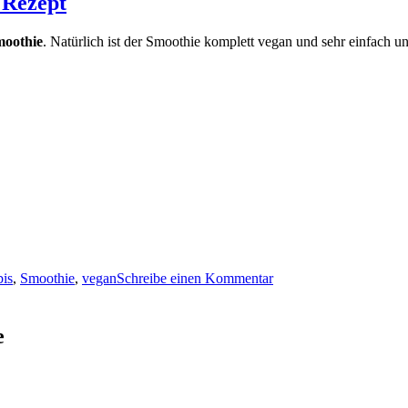
 Rezept
moothie
. Natürlich ist der Smoothie komplett vegan und sehr einfach 
zu
Veganer
is
,
Smoothie
,
vegan
Schreibe einen Kommentar
Kürbis
Smoothie
für
Halloween
e
–
Rezept