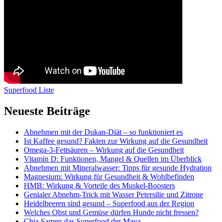
Superfood Liste
Neueste Beiträge
Abnehmen mit der Dukan-Diät – so funktioniert es
Ist Kaffee gesund? Fakten zur Wirkung auf die Gesundheit
Omega-3-Fettsäuren – Wirkung auf die Gesundheit
Vitamin D: Funktionen, Mangel & Quellen im Überblick
Abnehmen mit Mineralwasser: Tipps für gesunde Hydration
Magnesium: Wirkung für Gesundheit & Wohlbefinden
HMB: Wirkung & Vorteile des Muskel-Boosters
Genialer Abnehm-Trick mit Wasser Petersilie und Zitrone
Heidelbeeren sind gesund – Superfood aus der Region
Welches Obst und Gemüse dürfen Hunde nicht fressen?
Chia Samen das Superfood der Maya