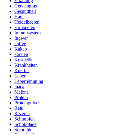
Erkältung
Gerstengras
Gesundheit
Haut
Heidelbeeren
Himbeeren
Immunsystem
Ingwer
kaffee
Kakao
kochen
Kosmetik
Krankheiten
Kuerbis
Leber
Leberreinigung
maca
Melone
Protein
Proteinpulver
Reis
Rezepte
Schnupfen
Schokolade
Smoothie