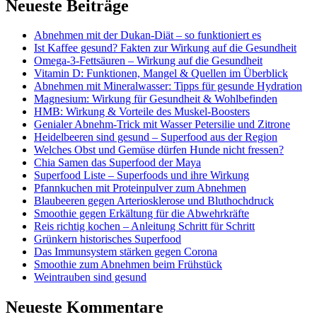
Neueste Beiträge
Abnehmen mit der Dukan-Diät – so funktioniert es
Ist Kaffee gesund? Fakten zur Wirkung auf die Gesundheit
Omega-3-Fettsäuren – Wirkung auf die Gesundheit
Vitamin D: Funktionen, Mangel & Quellen im Überblick
Abnehmen mit Mineralwasser: Tipps für gesunde Hydration
Magnesium: Wirkung für Gesundheit & Wohlbefinden
HMB: Wirkung & Vorteile des Muskel-Boosters
Genialer Abnehm-Trick mit Wasser Petersilie und Zitrone
Heidelbeeren sind gesund – Superfood aus der Region
Welches Obst und Gemüse dürfen Hunde nicht fressen?
Chia Samen das Superfood der Maya
Superfood Liste – Superfoods und ihre Wirkung
Pfannkuchen mit Proteinpulver zum Abnehmen
Blaubeeren gegen Arteriosklerose und Bluthochdruck
Smoothie gegen Erkältung für die Abwehrkräfte
Reis richtig kochen – Anleitung Schritt für Schritt
Grünkern historisches Superfood
Das Immunsystem stärken gegen Corona
Smoothie zum Abnehmen beim Frühstück
Weintrauben sind gesund
Neueste Kommentare