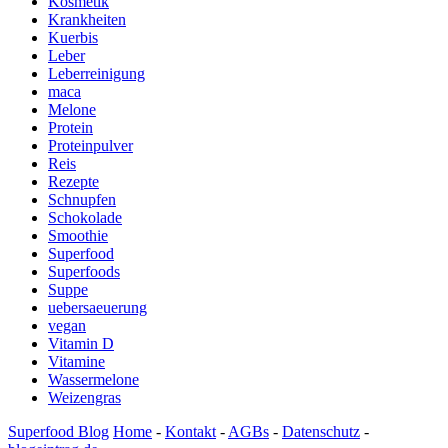
Kosmetik
Krankheiten
Kuerbis
Leber
Leberreinigung
maca
Melone
Protein
Proteinpulver
Reis
Rezepte
Schnupfen
Schokolade
Smoothie
Superfood
Superfoods
Suppe
uebersaeuerung
vegan
Vitamin D
Vitamine
Wassermelone
Weizengras
Superfood Blog
Home
-
Kontakt
-
AGBs
-
Datenschutz
-