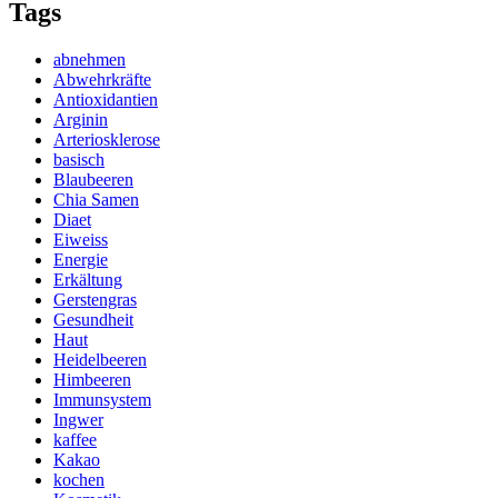
Tags
abnehmen
Abwehrkräfte
Antioxidantien
Arginin
Arteriosklerose
basisch
Blaubeeren
Chia Samen
Diaet
Eiweiss
Energie
Erkältung
Gerstengras
Gesundheit
Haut
Heidelbeeren
Himbeeren
Immunsystem
Ingwer
kaffee
Kakao
kochen