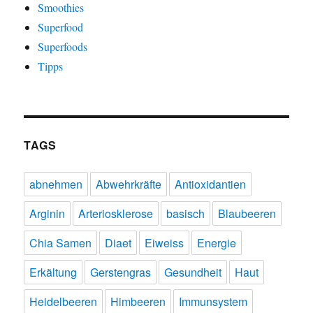
Smoothies
Superfood
Superfoods
Tipps
TAGS
abnehmen
Abwehrkräfte
Antioxidantien
Arginin
Arteriosklerose
basisch
Blaubeeren
Chia Samen
Diaet
Eiweiss
Energie
Erkältung
Gerstengras
Gesundheit
Haut
Heidelbeeren
Himbeeren
Immunsystem