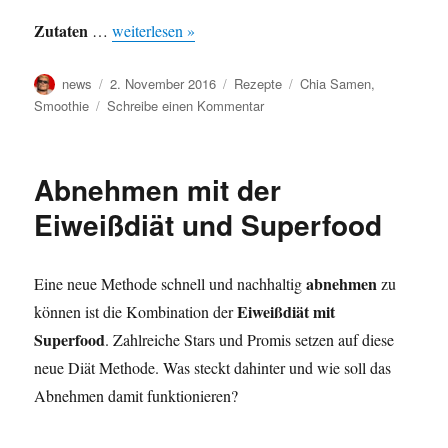
Zutaten
…
weiterlesen »
Autor
Veröffentlicht
Kategorien
Schlagwörter
news
2. November 2016
Rezepte
Chia Samen
,
am
zu
Smoothie
Schreibe einen Kommentar
Smoothie
Dessert
mit
Abnehmen mit der
Chia
Samen
Eiweißdiät und Superfood
abnehmen
Eine neue Methode schnell und nachhaltig
zu
Eiweißdiät mit
können ist die Kombination der
Superfood
. Zahlreiche Stars und Promis setzen auf diese
neue Diät Methode. Was steckt dahinter und wie soll das
Abnehmen damit funktionieren?