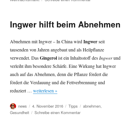
Winterdeck
Spielbudenplatz
Hamburg
Ingwer hilft beim Abnehmen
St.
Pauli
Ingwer
Abnehmen mit Ingwer – In China wird
seit
tausenden von Jahren angebaut und als Heilpflanze
Gingerol
verwendet. Das
ist ein Inhaltsstoff des
Ingwer
und
verleiht ihm besondere Schärfe. Eine Wirkung hat Ingwer
auch auf das Abnehmen, denn die Pflanze fördert die
fördert die Verdauung und die Fettverbrennung und
reduziert …
weiterlesen »
Autor
Veröffentlicht
Kategorien
Schlagwörter
news
4. November 2016
Tipps
abnehmen
,
am
zu
Gesundheit
Schreibe einen Kommentar
Ingwer
hilft
beim