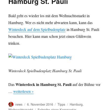
Hamburg St. Pauli
Bald geht es wieder los mit dem Weihnachtsmarkt in
Hamburg. Wer es nicht mehr abwarten kann, kann das
Winterdeck auf dem Spielbudenplatz
in Hamburg St. Pauli
besuchen. Hier kann man schon jetzt einen Glühwein
trinken.
Winterdeck Spielbudenplatz Hamburg St. Pauli
Winterdeck in Hamburg St. Pauli
Das
auf der Bühne vor
…
weiterlesen »
Autor
Veröffentlicht
Kategorien
Schlagwörter
news
6. November 2016
Tipps
Hamburg
,
am
zu
Weihnachtsmarkt
Schreibe einen Kommentar