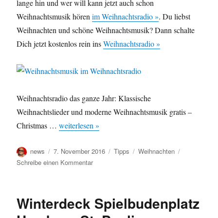
lange hin und wer will kann jetzt auch schon
Weihnachtsmusik hören
im Weihnachtsradio »
. Du liebst
Weihnachten und schöne Weihnachtsmusik? Dann schalte
Dich jetzt kostenlos rein ins
Weihnachtsradio »
Weihnachtsradio das ganze Jahr: Klassische
Weihnachtslieder und moderne Weihnachtsmusik gratis –
Christmas …
weiterlesen »
Autor
Veröffentlicht
Kategorien
Schlagwörter
news
7. November 2016
Tipps
Weihnachten
am
zu
Schreibe einen Kommentar
Weihnachtsradio
–
Weihnachtsmusik
Winterdeck Spielbudenplatz
kostenlos