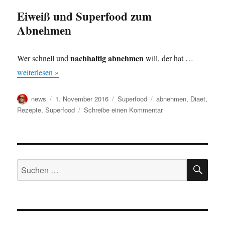
Eiweiß und Superfood zum
Abnehmen
nachhaltig abnehmen
Wer schnell und
will, der hat …
weiterlesen »
Autor
Veröffentlicht
Kategorien
Schlagwörter
news
1. November 2016
Superfood
abnehmen
,
Diaet
,
am
zu
Rezepte
,
Superfood
Schreibe einen Kommentar
Abnehmen
mit
der
Eiweißdiät
SU
und
Suche
Superfood
nach: