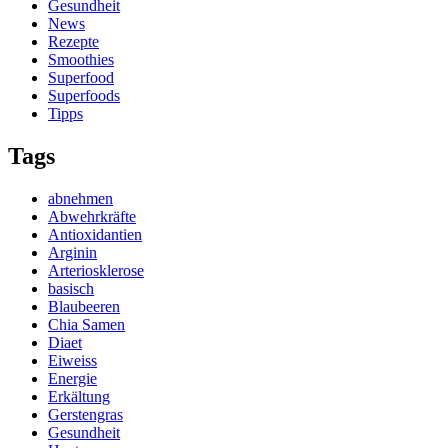
Gesundheit
News
Rezepte
Smoothies
Superfood
Superfoods
Tipps
Tags
abnehmen
Abwehrkräfte
Antioxidantien
Arginin
Arteriosklerose
basisch
Blaubeeren
Chia Samen
Diaet
Eiweiss
Energie
Erkältung
Gerstengras
Gesundheit