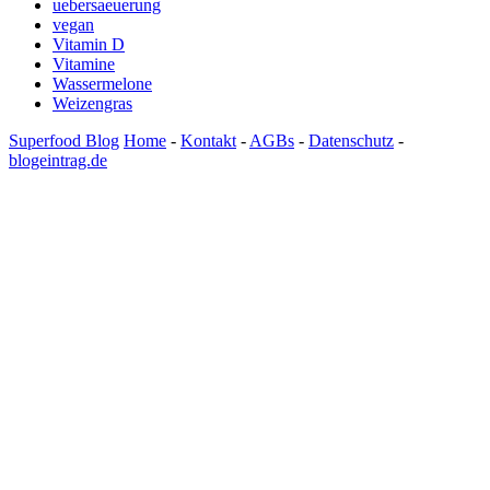
uebersaeuerung
vegan
Vitamin D
Vitamine
Wassermelone
Weizengras
Superfood Blog
Home
-
Kontakt
-
AGBs
-
Datenschutz
-
blogeintrag.de