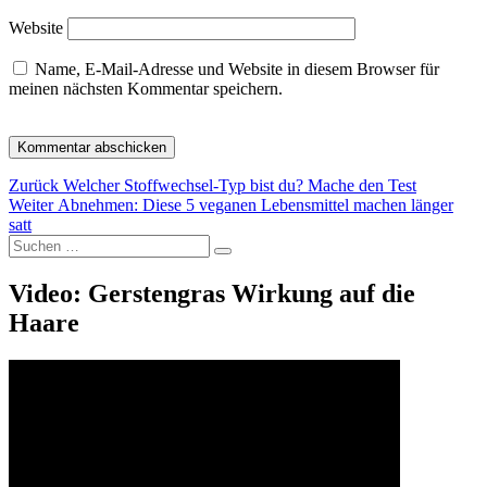
Website
Name, E-Mail-Adresse und Website in diesem Browser für
meinen nächsten Kommentar speichern.
Beitragsnavigation
Vorheriger
Zurück
Welcher Stoffwechsel-Typ bist du? Mache den Test
Nächster
Beitrag:
Weiter
Abnehmen: Diese 5 veganen Lebensmittel machen länger
Beitrag:
satt
Suche
Suchen
nach:
Video: Gerstengras Wirkung auf die
Haare