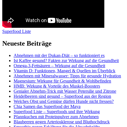
Superfood Liste
Neueste Beiträge
Abnehmen mit der Dukan-Diät – so funktioniert es
Ist Kaffee gesund? Fakten zur Wirkung auf die Gesundheit
Omega-3-Fettsäuren – Wirkung auf die Gesundheit
Vitamin D: Funktionen, Mangel & Quellen im Überblick
Abnehmen mit Mineralwasser: Tipps für gesunde Hydration
Magnesium: Wirkung für Gesundheit & Wohlbefinden
HMB: Wirkung & Vorteile des Muskel-Boosters
Genialer Abnehm-Trick mit Wasser Petersilie und Zitrone
Heidelbeeren sind gesund – Superfood aus der Region
Welches Obst und Gemüse dürfen Hunde nicht fressen?
Chia Samen das Superfood der Maya
Superfood Liste – Superfoods und ihre Wirkung
Pfannkuchen mit Proteinpulver zum Abnehmen
Blaubeeren gegen Arteriosklerose und Bluthochdruck
Smoothie gegen Erkältung für die Abwehrkräfte