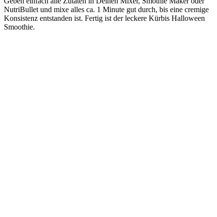
Geben einfach alle Zutaten in Deinen Mixer, Smothie Maker oder
NutriBullet und mixe alles ca. 1 Minute gut durch, bis eine cremige
Konsistenz entstanden ist. Fertig ist der leckere Kürbis Halloween
Smoothie.