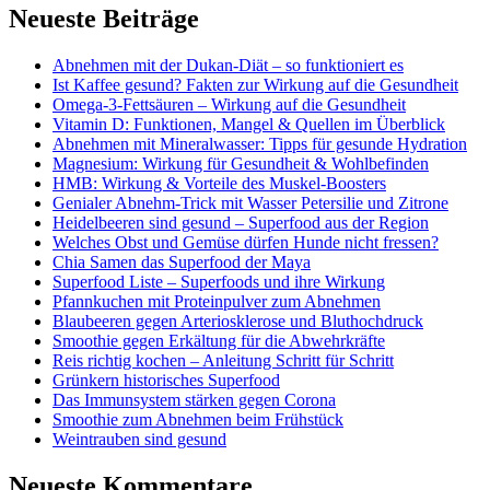
Neueste Beiträge
Abnehmen mit der Dukan-Diät – so funktioniert es
Ist Kaffee gesund? Fakten zur Wirkung auf die Gesundheit
Omega-3-Fettsäuren – Wirkung auf die Gesundheit
Vitamin D: Funktionen, Mangel & Quellen im Überblick
Abnehmen mit Mineralwasser: Tipps für gesunde Hydration
Magnesium: Wirkung für Gesundheit & Wohlbefinden
HMB: Wirkung & Vorteile des Muskel-Boosters
Genialer Abnehm-Trick mit Wasser Petersilie und Zitrone
Heidelbeeren sind gesund – Superfood aus der Region
Welches Obst und Gemüse dürfen Hunde nicht fressen?
Chia Samen das Superfood der Maya
Superfood Liste – Superfoods und ihre Wirkung
Pfannkuchen mit Proteinpulver zum Abnehmen
Blaubeeren gegen Arteriosklerose und Bluthochdruck
Smoothie gegen Erkältung für die Abwehrkräfte
Reis richtig kochen – Anleitung Schritt für Schritt
Grünkern historisches Superfood
Das Immunsystem stärken gegen Corona
Smoothie zum Abnehmen beim Frühstück
Weintrauben sind gesund
Neueste Kommentare