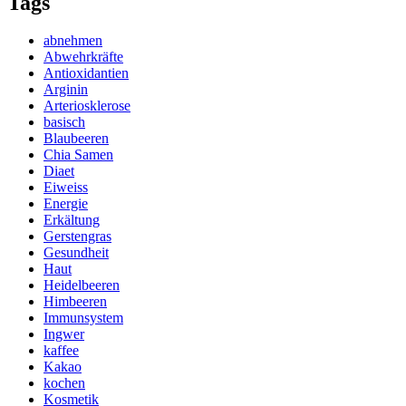
Tags
abnehmen
Abwehrkräfte
Antioxidantien
Arginin
Arteriosklerose
basisch
Blaubeeren
Chia Samen
Diaet
Eiweiss
Energie
Erkältung
Gerstengras
Gesundheit
Haut
Heidelbeeren
Himbeeren
Immunsystem
Ingwer
kaffee
Kakao
kochen
Kosmetik