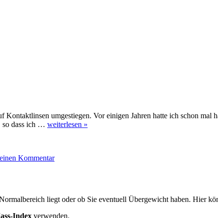
ch auf Kontaktlinsen umgestiegen. Vor einigen Jahren hatte ich schon ma
, so dass ich …
weiterlesen »
zu
LASIK
 einen Kommentar
Augenlasern
oder
Kontaktlinsen
Normalbereich liegt oder ob Sie eventuell Übergewicht haben. Hier kö
ass-Index
verwenden.