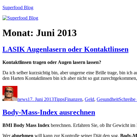
Zum
Superfood Blog
Inhalt
springen
Monat:
Juni 2013
LASIK Augenlasern oder Kontaktlinsen
Kontaktlinsen tragen oder Augen lasern lassen?
Da ich selber kurzsichtig bin, aber ungerne eine Brille trage, bin i
den Harten Kontaktlinsen bin ich aber nicht so gut zurechtgekommen
Autor
Veröffentlicht
Kategorien
Schlagwörter
am
news
17. Juni 2013
Tipps
Finanzen
,
Geld
,
Gesundheit
Schreibe
Body-Mass-Index ausrechnen
BMI Body Mass Index
berechnen. Erfahren Sie, ob Ihr Gewicht im 
Wer
abnehmen
will kann zur Kontrolle seiner Diät den sog.
Body-M