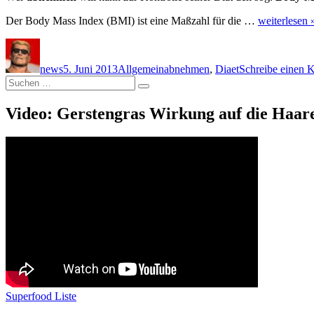
Der Body Mass Index (BMI) ist eine Maßzahl für die …
weiterlesen 
Autor
Veröffentlicht
Kategorien
Schlagwörter
am
news
5. Juni 2013
Allgemein
abnehmen
,
Diaet
Schreibe einen
Suche
Suchen
nach:
Video: Gerstengras Wirkung auf die Haar
Superfood Liste