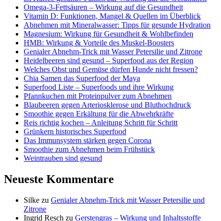
Omega-3-Fettsäuren – Wirkung auf die Gesundheit
Vitamin D: Funktionen, Mangel & Quellen im Überblick
Abnehmen mit Mineralwasser: Tipps für gesunde Hydration
Magnesium: Wirkung für Gesundheit & Wohlbefinden
HMB: Wirkung & Vorteile des Muskel-Boosters
Genialer Abnehm-Trick mit Wasser Petersilie und Zitrone
Heidelbeeren sind gesund – Superfood aus der Region
Welches Obst und Gemüse dürfen Hunde nicht fressen?
Chia Samen das Superfood der Maya
Superfood Liste – Superfoods und ihre Wirkung
Pfannkuchen mit Proteinpulver zum Abnehmen
Blaubeeren gegen Arteriosklerose und Bluthochdruck
Smoothie gegen Erkältung für die Abwehrkräfte
Reis richtig kochen – Anleitung Schritt für Schritt
Grünkern historisches Superfood
Das Immunsystem stärken gegen Corona
Smoothie zum Abnehmen beim Frühstück
Weintrauben sind gesund
Neueste Kommentare
Silke
zu
Genialer Abnehm-Trick mit Wasser Petersilie und
Zitrone
Ingrid Resch
zu
Gerstengras – Wirkung und Inhaltsstoffe