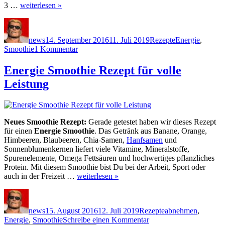
3 …
weiterlesen »
Autor
Veröffentlicht
Kategorien
Schlagwörter
am
news
14. September 2016
11. Juli 2019
Rezepte
Energie
,
zu
Smoothie
1 Kommentar
Power
Smoothie
Energie Smoothie Rezept für volle
zum
Leistung
Frühstück
Neues Smoothie Rezept:
Gerade getestet haben wir dieses Rezept
für einen
Energie Smoothie
. Das Getränk aus Banane, Orange,
Himbeeren, Blaubeeren, Chia-Samen,
Hanfsamen
und
Sonnenblumenkernen liefert viele Vitamine, Mineralstoffe,
Spurenelemente, Omega Fettsäuren und hochwertiges pflanzliches
Protein. Mit diesem Smoothie bist Du bei der Arbeit, Sport oder
auch in der Freizeit …
weiterlesen »
Autor
Veröffentlicht
Kategorien
Schlagwörter
am
news
15. August 2016
12. Juli 2019
Rezepte
abnehmen
,
zu
Energie
,
Smoothie
Schreibe einen Kommentar