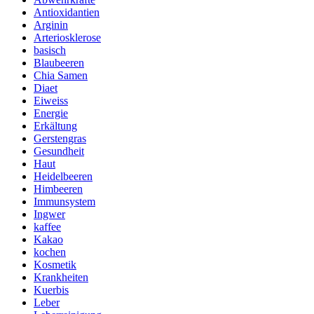
Antioxidantien
Arginin
Arteriosklerose
basisch
Blaubeeren
Chia Samen
Diaet
Eiweiss
Energie
Erkältung
Gerstengras
Gesundheit
Haut
Heidelbeeren
Himbeeren
Immunsystem
Ingwer
kaffee
Kakao
kochen
Kosmetik
Krankheiten
Kuerbis
Leber