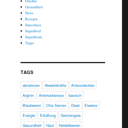
Früchte
Gesundheit
News
Rezepte
Smoothies
Superfood
Superfoods
Tipps
TAGS
abnehmen
Abwehrkräfte
Antioxidantien
Arginin
Arteriosklerose
basisch
Blaubeeren
Chia Samen
Diaet
Eiweiss
Energie
Erkältung
Gerstengras
Gesundheit
Haut
Heidelbeeren