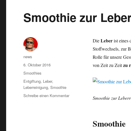
Smoothie zur Leber
Leber
Die
ist eines
Stoffwechsels, zur B
Autor
news
Rolle für unsere Ges
Veröffentlicht
zu 
6. Oktober 2016
von Zeit zu Zeit
am
Kategorien
Smoothies
Schlagwörter
Entgiftung
,
Leber
,
Leberreinigung
,
Smoothie
zu
Schreibe einen Kommentar
Smoothie zur Leberr
Smoothie
zur
Leberreinigung
Smoothie