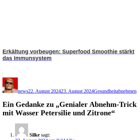
Erkältung vorbeugen: Superfood Smoothie stärkt
das Immunsystem
Autor
Veröffentlicht
Kategorien
Schlagwörte
am
news
22. August 2024
23. August 2024
Gesundheit
abnehmen
Ein Gedanke zu „Genialer Abnehm-Trick
mit Wasser Petersilie und Zitrone“
Silke
sagt: