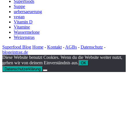
Superfoods
Suppe
uebersaeuerung
vegan
Vitamin D
Vitamine
Wassermelone
Weizengras
Superfood Blog
Home
-
Kontakt
-
AGBs
-
Datenschutz
-
blogeintrag.de
Diese Website benutzt Cookies. Wenn du die Website weiter nutzt,
gehen wir von deinem Einverständnis aus.
OK
Datenschutzerklärung