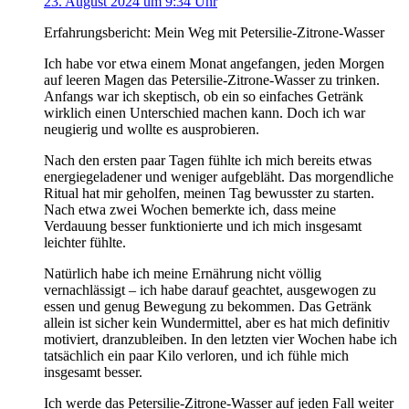
23. August 2024 um 9:34 Uhr
Erfahrungsbericht: Mein Weg mit Petersilie-Zitrone-Wasser
Ich habe vor etwa einem Monat angefangen, jeden Morgen
auf leeren Magen das Petersilie-Zitrone-Wasser zu trinken.
Anfangs war ich skeptisch, ob ein so einfaches Getränk
wirklich einen Unterschied machen kann. Doch ich war
neugierig und wollte es ausprobieren.
Nach den ersten paar Tagen fühlte ich mich bereits etwas
energiegeladener und weniger aufgebläht. Das morgendliche
Ritual hat mir geholfen, meinen Tag bewusster zu starten.
Nach etwa zwei Wochen bemerkte ich, dass meine
Verdauung besser funktionierte und ich mich insgesamt
leichter fühlte.
Natürlich habe ich meine Ernährung nicht völlig
vernachlässigt – ich habe darauf geachtet, ausgewogen zu
essen und genug Bewegung zu bekommen. Das Getränk
allein ist sicher kein Wundermittel, aber es hat mich definitiv
motiviert, dranzubleiben. In den letzten vier Wochen habe ich
tatsächlich ein paar Kilo verloren, und ich fühle mich
insgesamt besser.
Ich werde das Petersilie-Zitrone-Wasser auf jeden Fall weiter