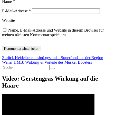
Name
*
E-Mail-Adresse
*
Website
Name, E-Mail-Adresse und Website in diesem Browser für
meinen nächsten Kommentar speichern.
Beitragsnavigation
Vorheriger
Zurück
Heidelbeeren sind gesund – Superfood aus der Region
Nächster
Beitrag:
Weiter
HMB: Wirkung & Vorteile des Muskel-Boosters
Suche
Beitrag:
Suchen
nach:
Video: Gerstengras Wirkung auf die
Haare