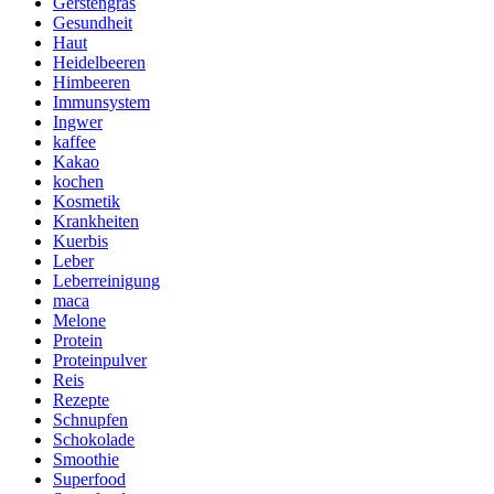
Gerstengras
Gesundheit
Haut
Heidelbeeren
Himbeeren
Immunsystem
Ingwer
kaffee
Kakao
kochen
Kosmetik
Krankheiten
Kuerbis
Leber
Leberreinigung
maca
Melone
Protein
Proteinpulver
Reis
Rezepte
Schnupfen
Schokolade
Smoothie
Superfood