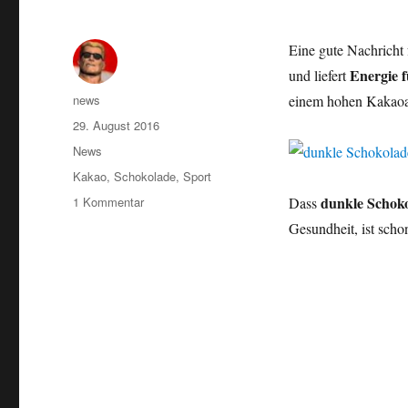
Eine gute Nachricht 
Energie f
und liefert
Autor
news
einem hohen Kakaoan
Veröffentlicht
29. August 2016
am
Kategorien
News
Schlagwörter
Kakao
,
Schokolade
,
Sport
zu
dunkle Schok
1 Kommentar
Dass
Dunkle
Gesundheit, ist sch
Schokolade
ist
gesund
und
liefert
Energie
für
Sportler