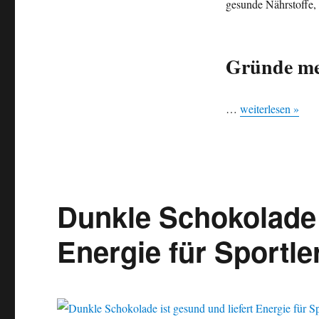
gesunde Nährstoffe, 
Gründe
warum
Du
mehr
Gründe m
Schokolade
essen
solltest
…
weiterlesen »
Dunkle Schokolade 
Energie für Sportle