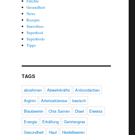
Früchte
Gesundheit
News
Rezepte
Smoothies
Superfood
Superfoods
Tipps
TAGS
abnehmen
Abwehrkräfte
Antioxidantien
Arginin
Arteriosklerose
basisch
Blaubeeren
Chia Samen
Diaet
Eiweiss
Energie
Erkältung
Gerstengras
Gesundheit
Haut
Heidelbeeren