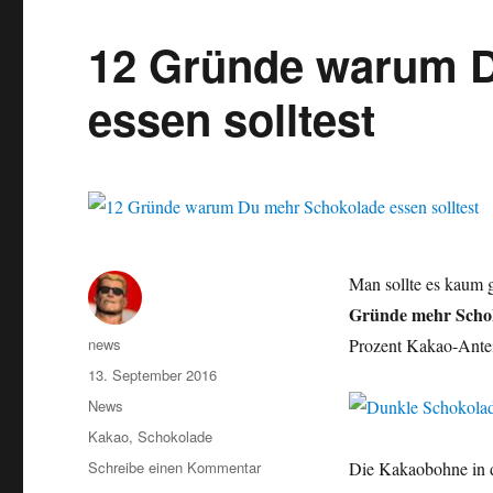
12 Gründe warum 
essen solltest
Man sollte es kaum g
Gründe mehr Scho
Autor
news
Prozent Kakao-Antei
Veröffentlicht
13. September 2016
am
Kategorien
News
Schlagwörter
Kakao
,
Schokolade
zu
Schreibe einen Kommentar
Die Kakaobohne in d
12