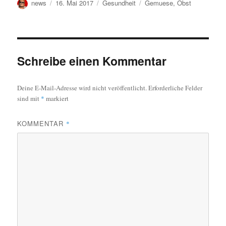
Autor
Veröffentlicht
Kategorien
Schlagwörter
news
16. Mai 2017
Gesundheit
Gemuese
,
Obst
am
Schreibe einen Kommentar
Deine E-Mail-Adresse wird nicht veröffentlicht.
Erforderliche Felder
sind mit
*
markiert
KOMMENTAR
*