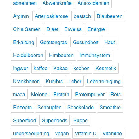
abnehmen
Abwehrkräfte
Antioxidantien
Arginin
Arteriosklerose
basisch
Blaubeeren
Chia Samen
Diaet
Eiweiss
Energie
Erkältung
Gerstengras
Gesundheit
Haut
Heidelbeeren
Himbeeren
Immunsystem
Ingwer
kaffee
Kakao
kochen
Kosmetik
Krankheiten
Kuerbis
Leber
Leberreinigung
maca
Melone
Protein
Proteinpulver
Reis
Rezepte
Schnupfen
Schokolade
Smoothie
Superfood
Superfoods
Suppe
uebersaeuerung
vegan
Vitamin D
Vitamine