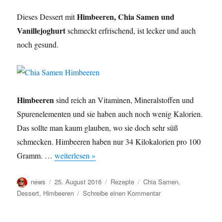
Himbeeren, Chia Samen und
Dieses Dessert mit
Vanillejoghurt
schmeckt erfrischend, ist lecker und auch
noch gesund.
Himbeeren
sind reich an Vitaminen, Mineralstoffen und
Spurenelementen und sie haben auch noch wenig Kalorien.
Das sollte man kaum glauben, wo sie doch sehr süß
schmecken. Himbeeren haben nur 34 Kilokalorien pro 100
Gramm. …
weiterlesen »
Autor
Veröffentlicht
Kategorien
Schlagwörter
news
25. August 2016
Rezepte
Chia Samen
,
am
zu
Dessert
,
Himbeeren
Schreibe einen Kommentar
Dessert
mit