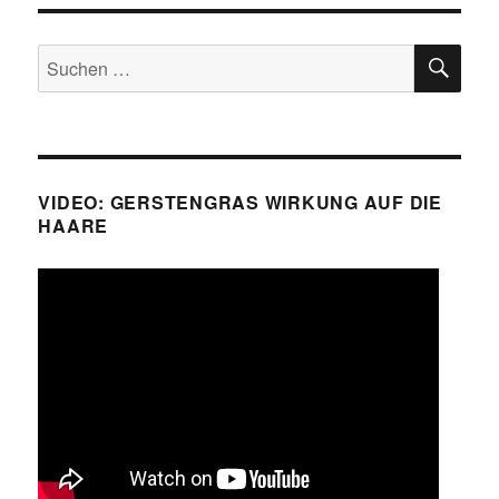
Himbeeren
Chia
SU
Samen
Suche
und
nach:
Joghurt
VIDEO: GERSTENGRAS WIRKUNG AUF DIE
HAARE