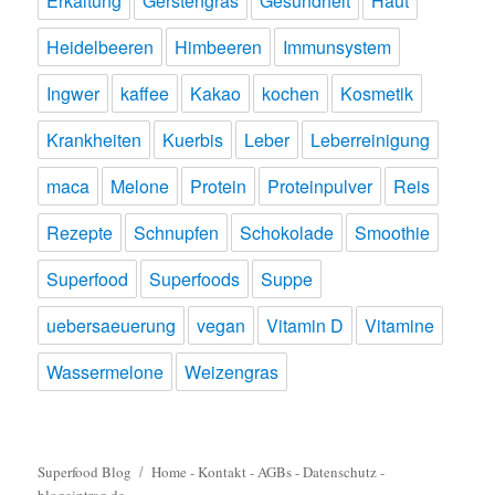
Erkältung
Gerstengras
Gesundheit
Haut
Heidelbeeren
Himbeeren
Immunsystem
Ingwer
kaffee
Kakao
kochen
Kosmetik
Krankheiten
Kuerbis
Leber
Leberreinigung
maca
Melone
Protein
Proteinpulver
Reis
Rezepte
Schnupfen
Schokolade
Smoothie
Superfood
Superfoods
Suppe
uebersaeuerung
vegan
Vitamin D
Vitamine
Wassermelone
Weizengras
Superfood Blog
Home
-
Kontakt
-
AGBs
-
Datenschutz
-
blogeintrag.de