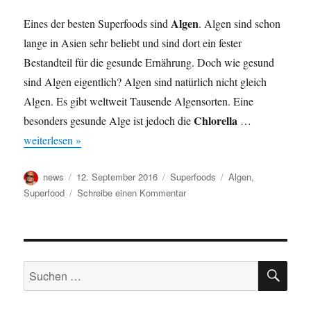
Algen
Eines der besten Superfoods sind
. Algen sind schon
lange in Asien sehr beliebt und sind dort ein fester
Bestandteil für die gesunde Ernährung. Doch wie gesund
sind Algen eigentlich? Algen sind natürlich nicht gleich
Algen. Es gibt weltweit Tausende Algensorten. Eine
Chlorella
besonders gesunde Alge ist jedoch die
…
weiterlesen »
Autor
Veröffentlicht
Kategorien
Schlagwörter
news
12. September 2016
Superfoods
Algen
,
am
zu
Superfood
Schreibe einen Kommentar
Superfood
Algen
für
die
SU
Gesundheit
Suche
nach: