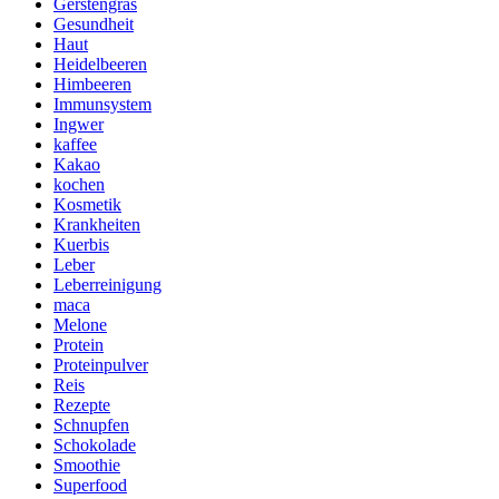
Gerstengras
Gesundheit
Haut
Heidelbeeren
Himbeeren
Immunsystem
Ingwer
kaffee
Kakao
kochen
Kosmetik
Krankheiten
Kuerbis
Leber
Leberreinigung
maca
Melone
Protein
Proteinpulver
Reis
Rezepte
Schnupfen
Schokolade
Smoothie
Superfood