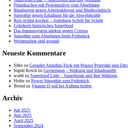
Pfannkuchen mit Proteinpulver zum Abnehmen
Blaubeeren gegen Arteriosklerose und Bluthochdruck
Smoothie gegen Erkältung für die Abwehrkräfte
Reis richtig kochen – Anleitung Schritt für Schritt
Grünkern historisches Superfood
Das Immunsystem stärken gegen Corona
Smoothie zum Abnehmen beim Frühstück
Weintrauben sind gesund
Neueste Kommentare
Silke
zu
Genialer Abnehm-Trick mit Wasser Petersilie und Zitr
Ingrid Resch
zu
Gerstengras – Wirkung und Inhaltsstoffe
waldi
zu
Superfood Liste – Superfoods und ihre Wirkung
Heike
zu
Power Smoothie zum Frühstück
Bernd
zu
Vitamin D soll bei Asthma helfen
Archiv
Juli 2025
Juni 2025
April 2025
September 2024