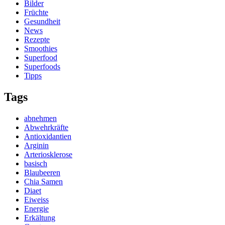
Bilder
Früchte
Gesundheit
News
Rezepte
Smoothies
Superfood
Superfoods
Tipps
Tags
abnehmen
Abwehrkräfte
Antioxidantien
Arginin
Arteriosklerose
basisch
Blaubeeren
Chia Samen
Diaet
Eiweiss
Energie
Erkältung