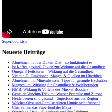
Superfood Liste
Neueste Beiträge
Abnehmen mit der Dukan-Diät – so funktioniert es
Ist Kaffee gesund? Fakten zur Wirkung auf die Gesundheit
Omega-3-Fettsäuren – Wirkung auf die Gesundheit
Vitamin D: Funktionen, Mangel & Quellen im Überblick
Abnehmen mit Mineralwasser: Tipps für gesunde Hydration
Magnesium: Wirkung für Gesundheit & Wohlbefinden
HMB: Wirkung & Vorteile des Muskel-Boosters
Genialer Abnehm-Trick mit Wasser Petersilie und Zitrone
Heidelbeeren sind gesund – Superfood aus der Region
Welches Obst und Gemüse dürfen Hunde nicht fressen?
Chia Samen das Superfood der Maya
Superfood Liste – Superfoods und ihre Wirkung